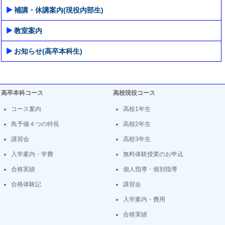
補講・休講案内(現役内部生)
教室案内
お知らせ(高卒本科生)
高卒本科コース
高校現役コース
コース案内
高校1年生
鳥予備４つの特長
高校2年生
講習会
高校3年生
入学案内・学費
無料体験授業のお申込
合格実績
個人指導・個別指導
合格体験記
講習会
入学案内・費用
合格実績