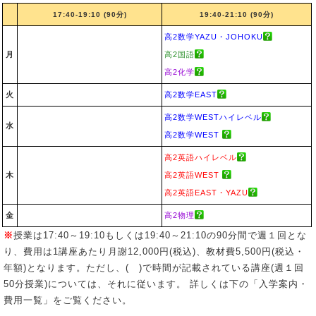
17:40-19:10 (90分)
19:40-21:10 (90分)
高2数学YAZU・JOHOKU
月
高2国語
高2化学
火
高2数学EAST
高2数学WESTハイレベル
水
高2数学WEST
高2英語ハイレベル
木
高2英語WEST
高2英語EAST・YAZU
金
高2物理
※
授業は17:40～19:10もしくは19:40～21:10の90分間で週１回とな
り、費用は1講座あたり月謝
12,000
円(税込)、教材費
5,500
円(税込・
年額)となります。ただし、( )で時間が記載されている講座(週１回
50分授業)については、それに従います。
詳しくは下の「入学案内・
費用一覧」をご覧ください。