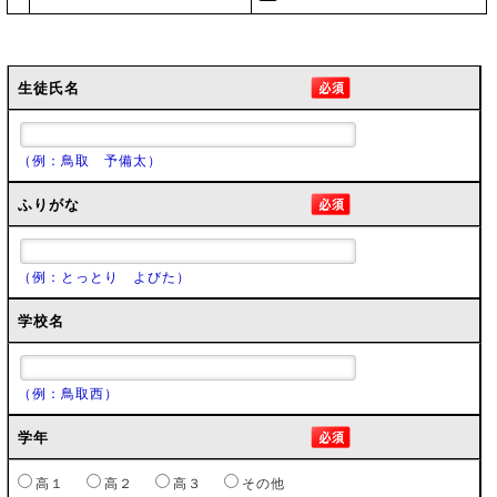
生徒氏名
（例：鳥取 予備太）
ふりがな
（例：とっとり よびた）
学校名
（例：鳥取西）
学年
高１
高２
高３
その他