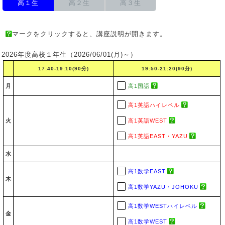
高１生
高２生
高３生
マークをクリックすると、講座説明が開きます。
2026年度高校１年生（2026/06/01(月)～）
17:40-19:10(90分)
19:50-21:20(90分)
月
高1国語
高1英語ハイレベル
火
高1英語WEST
高1英語EAST・YAZU
水
高1数学EAST
木
高1数学YAZU・JOHOKU
高1数学WESTハイレベル
金
高1数学WEST